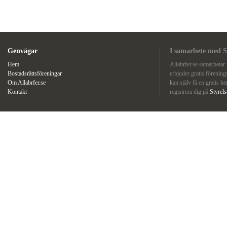
Genvägar
I samarbete med S
Hem
Allabrfer.se samarbeta
Bostadsrättsföreningar
erbjuder gratis förenin
Om Allabrfer.se
kan själv få en gratis he
Kontakt
registrera dig på
Styrel