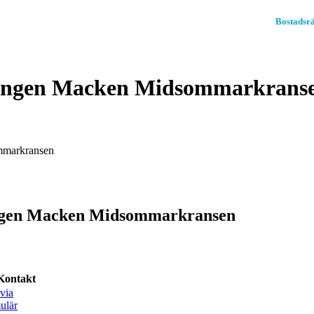
Hem
Bostadsrä
ningen Macken Midsommarkranse
mmarkransen
ingen Macken Midsommarkransen
Kontakt
via
ulär