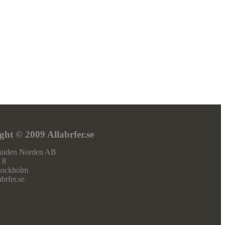
ght © 2009 Allabrfer.se
guiden Norden AB
 8
tockholm
brfer.se