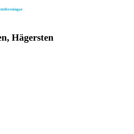
ttsföreningar
Om Allabrfer.se
Kontakt
n, Hägersten