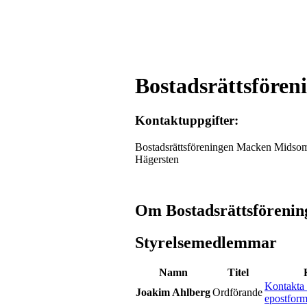
Bostadsrättsföre
Kontaktuppgifter:
Bostadsrättsföreningen Macken Midso
Hägersten
Om Bostadsrättsfören
Styrelsemedlemmar
Namn
Titel
Kontakta 
Joakim Ahlberg
Ordförande
epostform