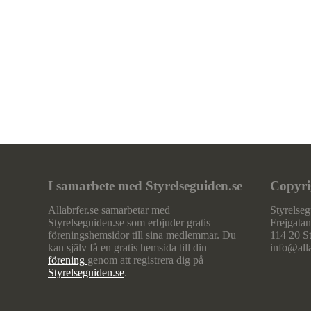
I samarbete med Styrelseguiden.se
Copyri
Allabrfer.se samarbetar med
Styrelse
Styrelseguiden.se som erbjuder gratis
Frejgatan
föreningshemsidor till sina medlemmar. Du
114 20 S
kan själv få en gratis hemsida till din
info@alla
förening
genom att registrera dig på
Styrelseguiden.se
.