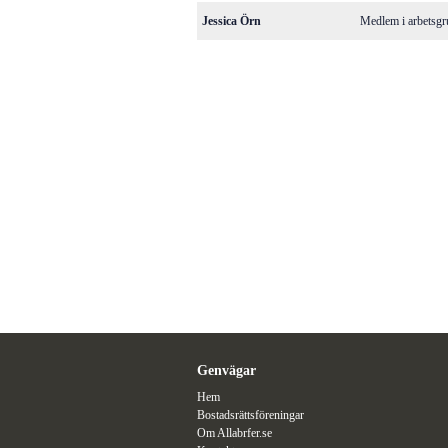
Jessica Örn
Medlem i arbetsg
Genvägar
Hem
Bostadsrättsföreningar
Om Allabrfer.se