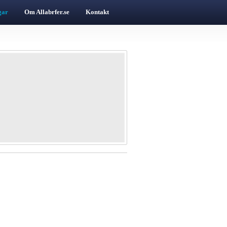
gar
Om Allabrfer.se
Kontakt