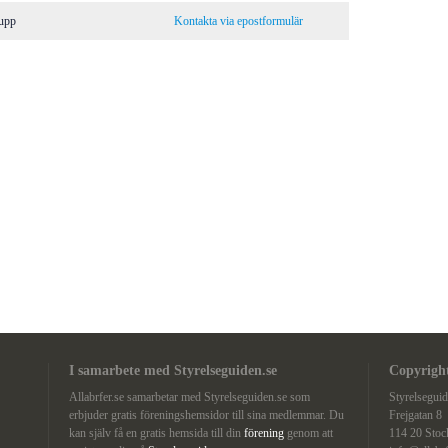
rupp
Kontakta via epostformulär
I samarbete med Styrelseguiden.se
Copyright
Allabrfer.se samarbetar med Styrelseguiden.se som
Styrelsegui
erbjuder gratis föreningshemsidor till sina medlemmar. Du
Frejgatan 8
kan själv få en gratis hemsida till din
förening
genom att
114 20 Sto