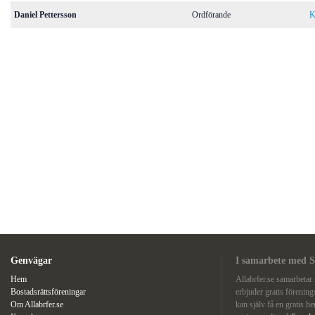
Daniel Pettersson
Ordförande
K
Genvägar
I samarbete med S
Hem
Allabrfer.se samarbeta
Bostadsrättsföreningar
erbjuder gratis förenin
Om Allabrfer.se
kan själv få en gratis he