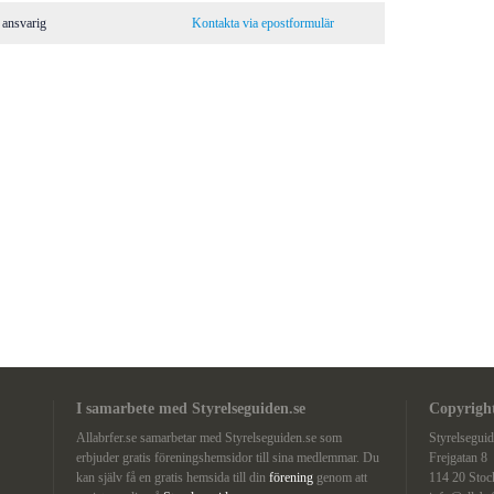
 ansvarig
Kontakta via epostformulär
I samarbete med Styrelseguiden.se
Copyright
Allabrfer.se samarbetar med Styrelseguiden.se som
Styrelsegui
erbjuder gratis föreningshemsidor till sina medlemmar. Du
Frejgatan 8
kan själv få en gratis hemsida till din
förening
genom att
114 20 Sto