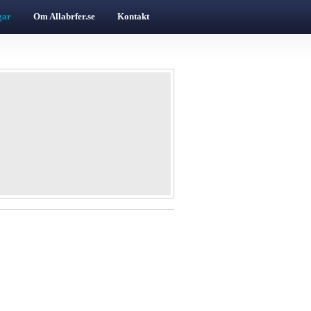
gar
Om Allabrfer.se
Kontakt