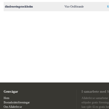
dindrneringstockholm
Vice Ordförande
K
Genvägar
I samarbete med S
Hem
Allabrfer.se samarbeta
Bostadsrättsföreningar
erbjuder gratis förenin
Om Allabrfer.se
kan själv få en gratis he