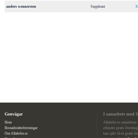
anders wennersten
Suppleant
K
Genvägar
I samarbete med S
Hem
Allabrfer.se samarbeta
Bostadsrättsföreningar
erbjuder gratis förenin
Om Allabrfer.se
kan själv få en gratis he