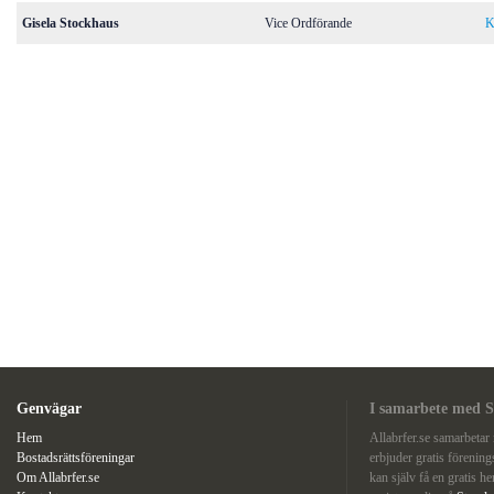
Gisela Stockhaus
Vice Ordförande
K
Genvägar
I samarbete med S
Hem
Allabrfer.se samarbeta
Bostadsrättsföreningar
erbjuder gratis förenin
Om Allabrfer.se
kan själv få en gratis he