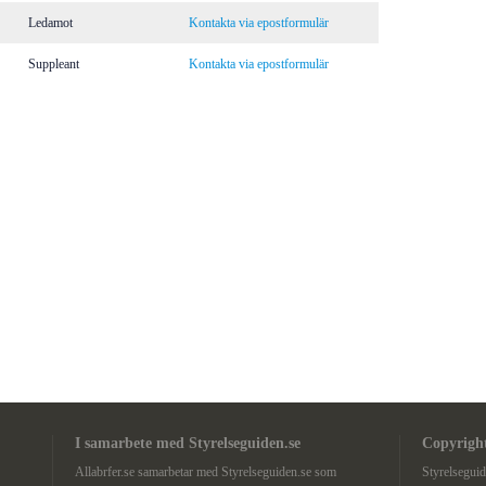
Ledamot
Kontakta via epostformulär
Suppleant
Kontakta via epostformulär
I samarbete med Styrelseguiden.se
Copyright
Allabrfer.se samarbetar med Styrelseguiden.se som
Styrelsegui