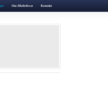
gar
Om Allabrfer.se
Kontakt