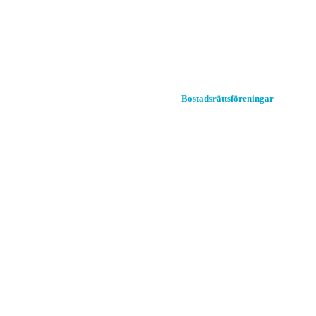
Hem
Bostadsrättsföreningar
Om A