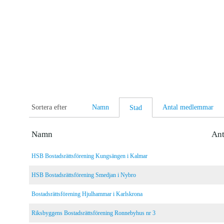
llabrfer.se
Kontakt
Sortera efter
Namn
Antal medlemmar
Stad
Namn
An
HSB Bostadsrättsförening Kungsängen i Kalmar
HSB Bostadsrättsförening Smedjan i Nybro
Bostadsrättsförening Hjulhammar i Karlskrona
Riksbyggens Bostadsrättsförening Ronnebyhus nr 3